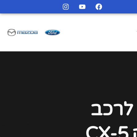
 לרכב
CX-5