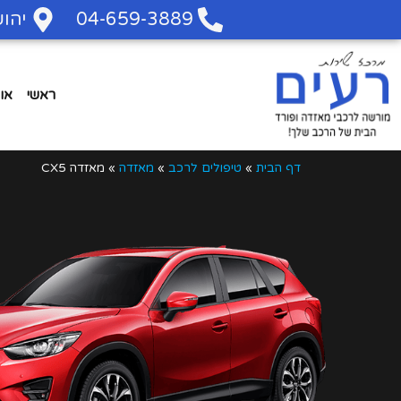
04-659-3889
יהושע 
ראשי
או
דף הבית
»
טיפולים לרכב
»
מאזדה
»
מאזדה CX5