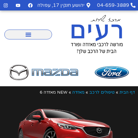
04-659-3889
יהושע חנקין 17, עפולה
דף הבית
»
טיפולים לרכב
»
מאזדה
»
NEW מאזדה 6