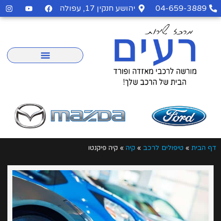
04-659-3889
יהושע חנקין 17, עפולה
דף הבית
»
טיפולים לרכב
»
קיה
»
קיה פיקנטו