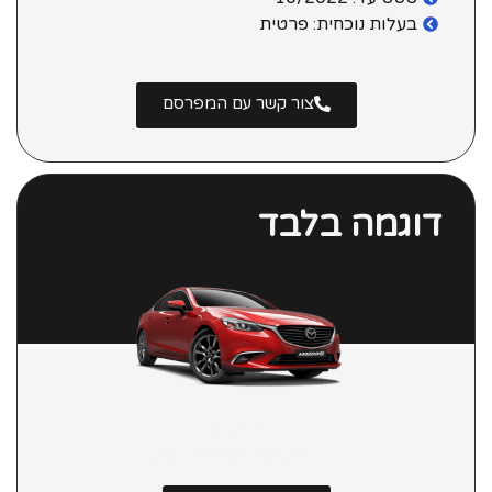
בעלות נוכחית: פרטית
צור קשר עם המפרסם
דוגמה בלבד
מאזדה 6
Luxury סדאן אוט' 2.0 (155 כ"ס)