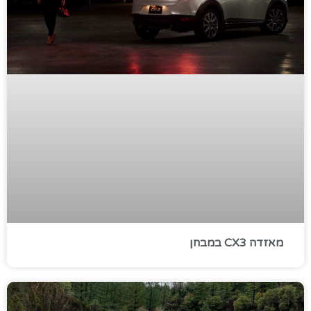
מאזדה CX3 במבחן