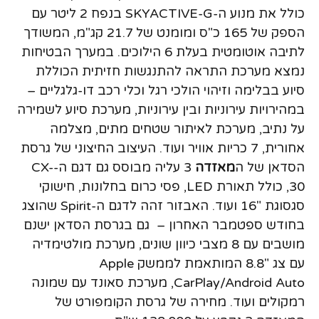
כולל את מנוע ה-SKYACTIVE-G בנפח 2 ליטר עם
הספק של 165 כ"ס ומומנט של 21.7 קג"מ, המשודך
לתיבה אוטומטית בעלת 6 הילוכים. במערך הבטיחות
נמצא מערכת התראה להתנגשות חזיתית הכוללת
סיוע בבלימה וזיהוי הולכי רגל וכלי רכב דו-גלגליים –
במהירויות עירוניות ובין עירוניות, מערכת סיוע לשמירה
על נתיב, מערכת לאיתור שטחים מתים, מצלמה
אחורית, 7 כריות אוויר ועוד. העיצוב החיצוני של גרסת
הסדאן של ה
מאזדה
3 עליה מבוסס גם דגם ה-CX-
30, כולל תאורת LED, פסי כרום בחלונות, חישוקי
סגסוגת "16 ועוד. האבזור זהה לדגם ה-Spirit שהוצג
בחודש ספטמבר האחרון – גם בגרסת הסדאן ישנם
מושבים עם 8 מצבי כיוון שונים, מערכת מולטימדיה
עם צג "8.8 המותאמת לממשק Apple
CarPlay/Android Auto, מערכת סאונד עם שמונה
רמקולים ועוד. מחירה של גרסת הקומפורט של